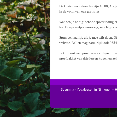
De kosten voor deze les zijn 10.00, Als j
in de vorm van een gratis les.
Wat heb je nodig: schone sportkleding e
les. Er zijn matjes aanwezig; mocht je 
Stuur een mailtje als je mee wilt doen. 
website. Bellen mag natuurlijk ook 065
Je kunt ook een proeflessen volgen bij r
proefpakket van drie lessen kopen en zel
Susumna - Yogalessen in Nijmegen – 