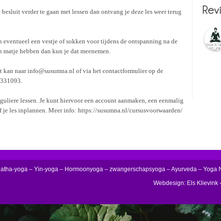
e besluit verder te gaan met lessen dan ontvang je deze les weer terug
n eventueel een vestje of sokken voor tijdens de ontspanning na de
een matje hebben dan kun je dat meenemen.
Dit kan naar info@susumna.nl of via het contactformulier op de
4331093.
eguliere lessen. Je kunt hiervoor een account aanmaken, een eenmalig
f je les inplannen. Meer info: https://susumna.nl/cursusvoorwaarden/
Hatha-yoga – Yin-yoga – Hormoonyoga – zwangerschapsyoga – Ayurveda – Yoga 
Webdesign: Els Klievink -