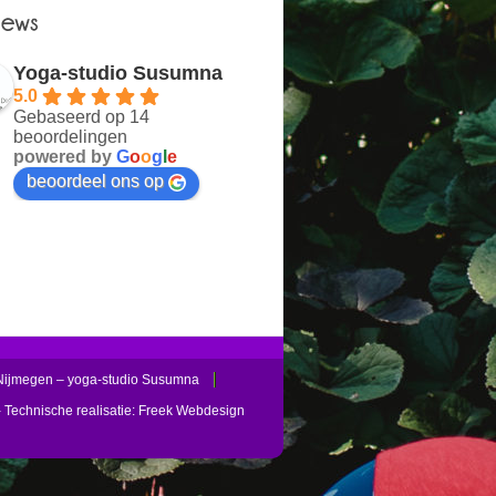
Yoga-studio Susumna
5.0
Gebaseerd op 14
beoordelingen
powered by
G
o
o
g
l
e
beoordeel ons op
Nijmegen – yoga-studio Susumna
 Technische realisatie:
Freek Webdesign