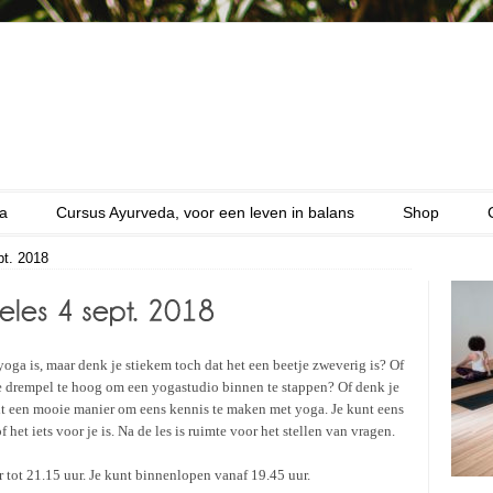
a
Cursus Ayurveda, voor een leven in balans
Shop
pt. 2018
yoga is, maar denk je stiekem toch dat het een beetje zweverig is? Of
de drempel te hoog om een yogastudio binnen te stappen? Of denk je
 dit een mooie manier om eens kennis te maken met yoga. Je kunt eens
het iets voor je is. Na de les is ruimte voor het stellen van vragen.
r tot 21.15 uur. Je kunt binnenlopen vanaf 19.45 uur.