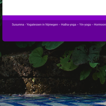
Susumna - Yogalessen in Nijmegen – Hatha-yoga – Yin-yoga – Hormoo