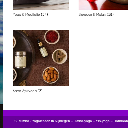
Susumna - Yogalessen in Nijmegen – Hatha-yoga – Yin-yoga – Hormoo