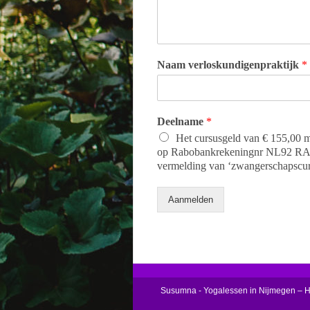
Naam verloskundigenpraktijk
*
Deelname
*
Het cursusgeld van € 155,00 m
op Rabobankrekeningnr NL92 RAB
vermelding van ‘zwangerschapscur
Aanmelden
Susumna - Yogalessen in Nijmegen – 