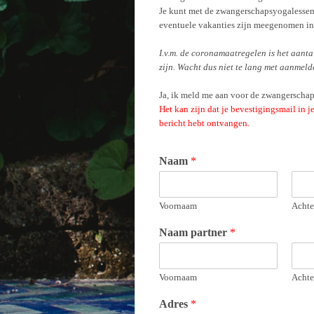
Je kunt met de zwangerschapsyogalessen 
eventuele vakanties zijn meegenomen in 
I.v.m. de coronamaatregelen is het aanta
zijn. Wacht dus niet te lang met aanmeld
Ja, ik meld me aan voor de zwangerscha
Het kan zijn dat je bevestigingsmail in 
bericht hebt ontvangen.
Naam
*
Voornaam
Achte
Naam partner
*
Voornaam
Achte
Adres
*