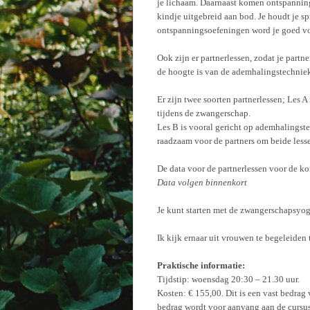
je lichaam. Daarnaast komen ontspannin
kindje uitgebreid aan bod. Je houdt je s
ontspanningsoefeningen word je goed vo
Ook zijn er partnerlessen, zodat je partn
de hoogte is van de ademhalingstechniek
Er zijn twee soorten partnerlessen; Les 
tijdens de zwangerschap.
Les B is vooral gericht op ademhalingste
raadzaam voor de partners om beide lesse
De data voor de partnerlessen voor de ko
Data volgen binnenkort
Je kunt starten met de zwangerschapsyog
Ik kijk ernaar uit vrouwen te begeleiden 
Praktische informatie:
Tijdstip: woensdag 20:30 – 21.30 uur.
Kosten: € 155,00. Dit is een vast bedrag 
bedrag wordt voor aanvang aan de cursus