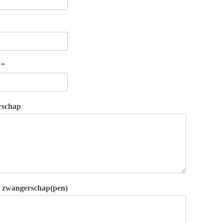
e
*
rschap
e zwangerschap(pen)