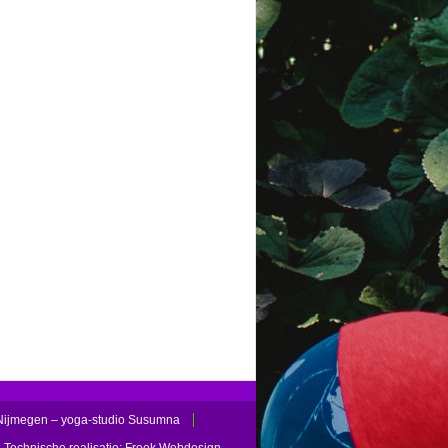
Nijmegen – yoga-studio Susumna