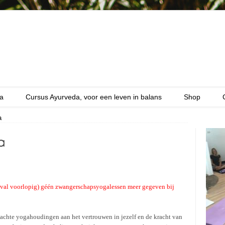
a
Cursus Ayurveda, voor een leven in balans
Shop
a
geval voorlopig) géén zwangerschapsyogalessen meer gegeven bij
zachte yogahoudingen aan het vertrouwen in jezelf en de kracht van