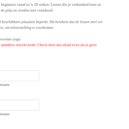
beginnen vanaf zo’n 20 weken. Lessen die je verhinderd bent en
de prijs en worden niet verrekend.
l beschikbare plaatsen beperkt. Dit betekent dat de lessen snel vol
en, om teleurstelling te voorkomen.
pscursus yoga:
je spambox terecht komt. Check deze dus altijd even als je geen
rnaam
rnaam