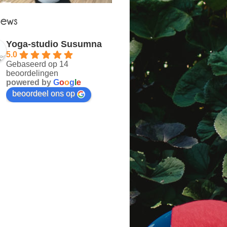
Yoga-studio Susumna
5.0
Gebaseerd op 14
beoordelingen
powered by
G
o
o
g
l
e
beoordeel ons op