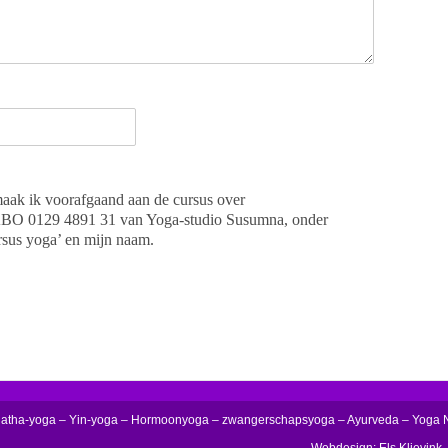
aak ik voorafgaand aan de cursus over
O 0129 4891 31 van Yoga-studio Susumna, onder
sus yoga’ en mijn naam.
Hatha-yoga – Yin-yoga – Hormoonyoga – zwangerschapsyoga – Ayurveda – Yoga 