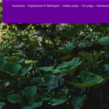
Susumna - Yogalessen in Nijmegen – Hatha-yoga – Yin-yoga – Hormoo