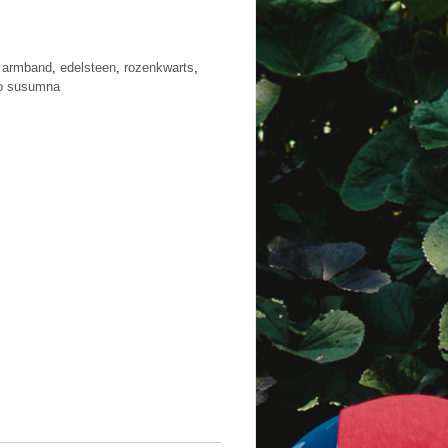
:
armband
,
edelsteen
,
rozenkwarts
,
io susumna