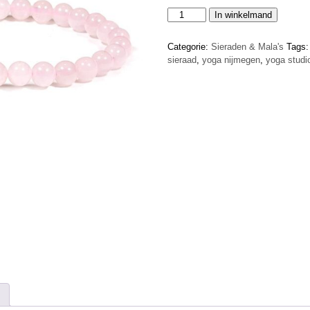
Armband
In winkelmand
rozenkwarts
aantal
Categorie:
Sieraden & Mala's
Tags
sieraad
,
yoga nijmegen
,
yoga stud