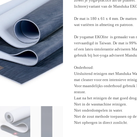
zowel je yoga-practice als de planeet.
lichtere) variant van de Manduka EK
De mat is 180 x 61 x 4 mm. De matte
wat variëren in afmeting en patroon.
De yogamat EKOlite is gemaakt van 
vervaardigd in Taiwan. De mat is 99% l
of een latex-intolerantie adviseren
gebruik bij hot-yoga adviseert Mandu
Onderhoud:
Uitsluitend reinigen met Manduka Was
mat cleaner voor een intensieve reinig
Voor maandelijks onderhoud gebruik
restore.
Laat na het reinigen de mat goed drog
Niet in de wasmachine reinigen.
Niet onderdompelen in water.
Niet de zout methode toepassen op d
Niet opbergen in direct zonlicht.