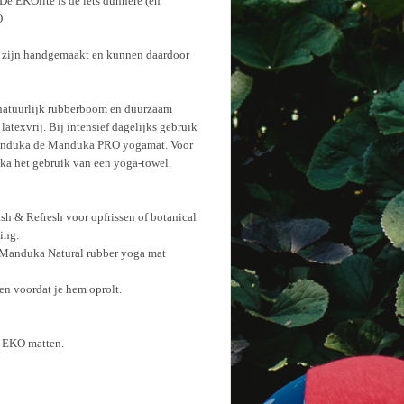
 De EKOlite is de iets dunnere (en
O
n zijn handgemaakt en kunnen daardoor
natuurlijk rubberboom en duurzaam
atexvrij. Bij intensief dagelijks gebruik
 Manduka de Manduka PRO yogamat. Voor
ka het gebruik van een yoga-towel.
h & Refresh voor opfrissen of botanical
ing.
 Manduka Natural rubber yoga mat
en voordat je hem oprolt.
e EKO matten.