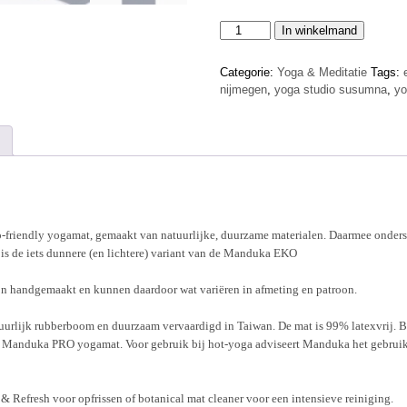
Manduka
In winkelmand
EKOlite
midnight
Categorie:
Yoga & Meditatie
Tags:
(blauw)
nijmegen
,
yoga studio susumna
,
y
aantal
friendly yogamat, gemaakt van natuurlijke, duurzame materialen. Daarmee onders
 is de iets dunnere (en lichtere) variant van de Manduka EKO
jn handgemaakt en kunnen daardoor wat variëren in afmeting en patroon.
rlijk rubberboom en duurzaam vervaardigd in Taiwan. De mat is 99% latexvrij. Bij
e Manduka PRO yogamat. Voor gebruik bij hot-yoga adviseert Manduka het gebruik
 Refresh voor opfrissen of botanical mat cleaner voor een intensieve reiniging.