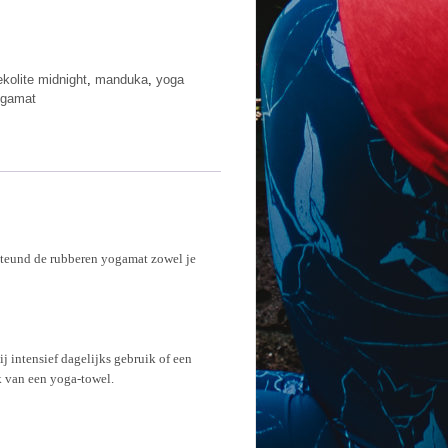
ekolite midnight
,
manduka
,
yoga
ogamat
teund de rubberen yogamat zowel je
 intensief dagelijks gebruik of een
 van een yoga-towel.