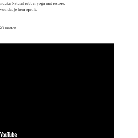
duka Natural rubber yoga mat restore.
voordat je hem oprolt.
KO matten.