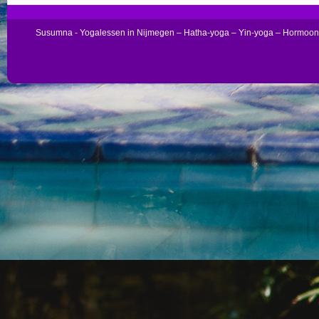
Susumna - Yogalessen in Nijmegen – Hatha-yoga – Yin-yoga – Hormoo